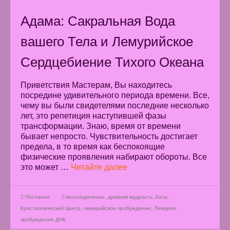
Адама: Сакральная Вода
вашего Тела и Лемурийское
Сердцебиение Тихого Океана
Приветствия Мастерам, Вы находитесь
посредине удивительного периода времени. Все,
чему вы были свидетелями последние несколько
лет, это репетиция наступившей фазы
трансформации. Знаю, время от времени
бывает непросто. Чувствительность достигает
предела, в то время как беспокоящие
физические проявления набирают обороты. Все
это может …
Читайте далее
Послания
воссоединение
,
древняя мудрость
,
Ката
,
Кристаллический Центр
,
лемурийское пробуждение
,
Лемурия
,
пробуждение ДНК