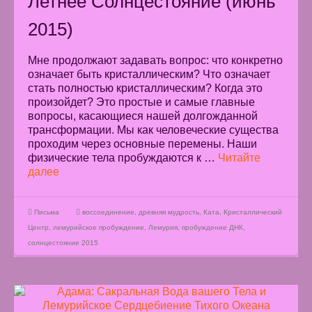
Летнее Солнцестояние (июнь
2015)
Мне продолжают задавать вопрос: что конкретно
означает быть кристаллическим? Что означает
стать полностью кристаллическим? Когда это
произойдет? Это простые и самые главные
вопросы, касающиеся нашей долгожданной
трансформации. Мы как человеческие существа
проходим через основные перемены. Наши
физические тела пробуждаются к …
Читайте
далее
Письма
воссоединение
,
древняя мудрость
,
Ката
,
Кристаллический
Центр
,
лемурийское пробуждение
,
Лемурия
,
пробуждение ДНК
,
солнцестояние 2015