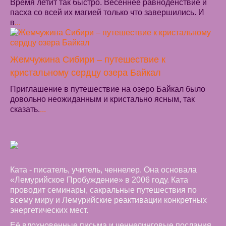
Время летит так быстро. Весеннее равноденствие и
пасха со всей их магией только что завершились. И
в
...
Жемчужина Сибири – путешествие к
кристальному сердцу озера Байкал
Приглашение в путешествие на озеро Байкал было
довольно неожиданным и кристально ясным, так
сказать.
...
Ката - писатель, учитель, ченнелер. Она основала
«Лемурийское Пробуждение» в 2006 году. Ката
проводит семинары, сакральные путешествия по
всему миру и Лемурийские реактивации конкретных
энергетических мест.
Её вдохновенные письма и ченнелинговые послания