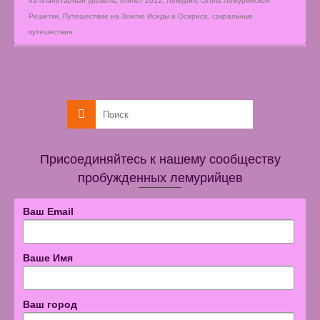
на планетарный уровень
,
египет 2012
,
Лемурия
,
Огонь Лемурийской
Решетки
,
Путешествие на Землю Исиды и Осириса
,
сакральные
путешествия
Присоединяйтесь к нашему сообществу
пробужденных лемурийцев
Ваш Email
Ваше Имя
Ваш город