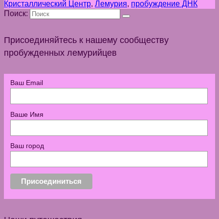
Кристаллический Центр
,
Лемурия
,
пробуждение ДНК
Поиск:
Присоединяйтесь к нашему сообществу
пробужденных лемурийцев
Ваш Email
Ваше Имя
Ваш город