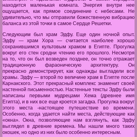
находится маленькая комната. Энергия внутри нее
ощущается, как прямое соединение с небесами. Не
удивительно, что мы отправили божественную вибрацию
баланса из этой точки в самое Сердце Решетки.
Следующим был храм Эдфу. Еще один ночной опыт.
Эдфу — храм Хора — считается наиболее хорошо
сохранившимся культовым храмом в Египте. Прогулка
вокруг его стен сродни чтению его прошлого. Несмотря
на то, что он был возведен позднее, он точно отражает
традиционную фараоническую архитектуру. Он
прекрасно демонстрирует, как однажды выгладели все
храмы. Эдфу — второй по величине храм в Египте после
Карнакского. Этот прекрасный комплекс знаменит своей
настенной письменностью. Настенные тексты Эдфу были
написаны первыми мудрецами Хема (древнее имя
Египта), и в них все еще кроется загадка. Прогулка вокруг
этого места -настоящее путешествие во времени.
Особенно, когда удается найти места, действующие как
«окна». Окна, позволяющие нам взглянуть, как Эдфу
выглядел в древние времена. Мы нашли много таких
окошек, но одно из них было особенно интересным.