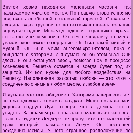
Внутри храма находится маленькая часовня, так
называемое «чистое место». По правую сторону, прямо
под очень особенной потолочной фреской. Сначала я
сходила туда с группой, но потом почувствовала желание
вернуться одной. Мохамед, один из охранников храма,
составил мне компанию. Он сел неподалеку от меня,
уважая мое тихое созерцание. Он был такой милый и
мудрый. Он был моим ангелом-хранителем, пока я
общалась с Хаторами. И я думаю, он об этом знал. Они
здесь, и они останутся здесь, помогая нам в процессе
вознесения. Решетка остается и всегда будет под их
защитой. Их код нужен для любого воздействия на
Решетку. Наполненная радостью любовь — это ключ к
соединению с ними в любом месте, в любое время.
Я думала, что мое общение с Хаторами завершено, и я
вышла вдохнуть свежего воздуха. Меня позвала моя
дорогая подруга Луиз, говоря, что я должна что-то
увидеть. За храмом располагалась маленькая часовня.
Если вы будете в Дендере, не пропустите этот маленький
храм, который называется Исеум. Он посвящен
рождению Исиды. У него странное расположение по