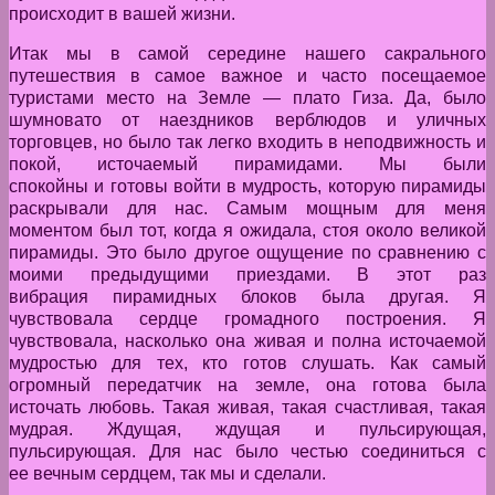
происходит в вашей жизни.
Итак мы в самой середине нашего сакрального
путешествия в самое важное и часто посещаемое
туристами место на Земле — плато Гиза. Да, было
шумновато от наездников верблюдов и уличных
торговцев, но было так легко входить в неподвижность и
покой, источаемый пирамидами. Мы были
спокойны и готовы войти в мудрость, которую пирамиды
раскрывали для нас. Самым мощным для меня
моментом был тот, когда я ожидала, стоя около великой
пирамиды. Это было другое ощущение по сравнению с
моими предыдущими приездами. В этот раз
вибрация пирамидных блоков была другая. Я
чувствовала сердце громадного построения. Я
чувствовала, насколько она живая и полна источаемой
мудростью для тех, кто готов слушать. Как самый
огромный передатчик на земле, она готова была
источать любовь. Такая живая, такая счастливая, такая
мудрая. Ждущая, ждущая и пульсирующая,
пульсирующая. Для нас было честью соединиться с
ее вечным сердцем, так мы и сделали.