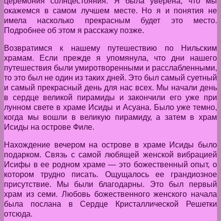
церемония солнцестояния. Я была уверена, что мы
окажемся в самом лучшем месте. Но я и понятия не
имела насколько прекрасным будет это место.
Подробнее об этом я расскажу позже.
Возвратимся к нашему путешествию по Нильским
храмам. Если прежде я упомянула, что дни нашего
путешествия были умиротворенными и расслабленными,
то это был не один из таких дней. Это был самый суетный
и самый прекрасный день для нас всех. Мы начали день
в сердце великой пирамиды и закончили его уже при
лунном свете в храме Исиды и Асуана. Было уже темно,
когда мы вошли в великую пирамиду, а затем в храм
Исиды на острове Филе.
Нахождение вечером на острове в храме Исиды было
подарком. Связь с самой любящей женской вибрацией
Исифы в ее родном храме — это божественный опыт, о
котором трудно писать. Ощущалось ее грандиозное
присутствие. Мы были благодарны. Это был первый
храм из семи. Любовь божественного женского начала
была послана в Сердце Кристаллической Решетки
отсюда.