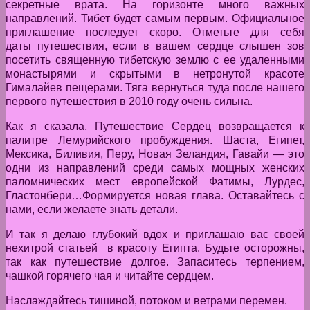
секретные врата. На горизонте много важных
направлений. Тибет будет самым первым. Официальное
приглашение последует скоро. Отметьте для себя
даты путешествия, если в вашем сердце слышен зов
посетить священную тибетскую землю с ее удаленными
монастырями и скрытыми в нетронутой красоте
Гималайев пещерами. Тяга вернуться туда после нашего
первого путешествия в 2010 году очень сильна.
Как я сказала, Путешествие Сердец возвращается к
палитре Лемурийского пробуждения. Шаста, Египет,
Мексика, Биливия, Перу, Новая Зеландия, Гавайи — это
одни из направлений среди самых мощных женских
паломнических мест европейской Фатимы, Лурдес,
Гластонбери…Формируется новая глава. Оставайтесь с
нами, если желаете знать детали.
И так я делаю глубокий вдох и приглашаю вас своей
нехитрой статьей в красоту Египта. Будьте осторожны,
так как путешествие долгое. Запаситесь терпением,
чашкой горячего чая и читайте сердцем.
Наслаждайтесь тишиной, потоком и ветрами перемен.