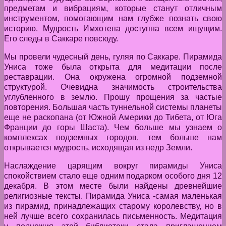
предметам и вибрациям, которые станут отличным
инструментом, помогающим нам глубже познать свою
историю. Мудрость Имхотепа доступна всем ищущим.
Его следы в Саккаре повсюду.
Мы провели чудесный день, гуляя по Саккаре. Пирамида
Униса тоже была открыта для медитации после
реставрации. Она окружена огромной подземной
структурой. Очевидна значимость строительства
углубленного в землю. Прошу прощения за частые
повторения. Большая часть туннельной системы планеты
еще не раскопана (от Южной Америки до Тибета, от Юга
Франции до горы Шаста). Чем больше мы узнаем о
комплексах подземных городов, тем больше нам
открывается мудрость, исходящая из недр Земли.
Наслаждение царящим вокруг пирамиды Униса
спокойствием стало еще одним подарком особого дня 12
декабря. В этом месте были найдены древнейшие
религиозные тексты. Пирамида Униса -самая маленькая
из пирамид, принадлежащих старому королевству, но в
ней лучше всего сохранилась письменность. Медитация