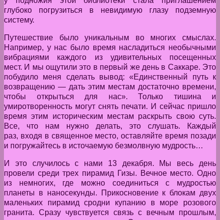
у подножия этой библиотеки стала приглашением
глубоко погрузиться в невидимую глазу подземную
систему.
Путешествие было уникальным во многих смыслах.
Например, у нас было время насладиться необычными
вибрациями каждого из удивительных посещенных
мест. И мы ощутили это в первый же день в Саккаре. Это
побудило меня сделать вывод: «Единственный путь к
возвращению — дать этим местам достаточно времени,
чтобы открыться для нас». Только тишина и
умиротворенность могут снять печати. И сейчас пришло
время этим историческим местам раскрыть свою суть.
Все, что нам нужно делать, это слушать. Каждый
раз, входя в священное место, оставляйте время позади
и погружайтесь в источаемую безмолвную мудрость…
И это случилось с нами 13 декабря. Мы весь день
провели среди трех пирамид Гизы. Вечное место. Одно
из немногих, где можно соединиться с мудростью
планеты в наносекунды. Прикосновение к блокам двух
маленьких пирамид сродни купанию в море розового
гранита. Сразу чувствуется связь с вечным прошлым,