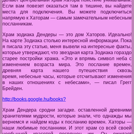
Если вам повезет оказаться там в тишине, вы найдете
места для подключения. Вы можете подключиться
напрямую к Хаторам — самым замечательным небесным
посланникам.
Храм зодиака Дендеры — это дом Хаторов. Идеально!
На карте Зодиака столько интересной информации. Пока
я писала эту статью, меня вывели на интересные факты,
которые утверждают, что звездная карта Зодиака гораздо
старее постройки храма. «Это и впрямь символ неба с
изменением возраста мира. Это послание времен,
древняя карта нашего путешествия сквозь
время, небесные часы, которые отсчитывают изменения
в наших отношениях с небесами», — писал Грегг
Брейден.
http://books.google.hu/books?
Храм Дендера сродни загадке. оставленной древними
хранителями мудрости, которые знали, что однажды мы
вернемся и найдем коды к посланию времен. Хаторы —
наши любимые посланники. И этот храм со всей своей
необычной красотой посвящен им. Он ожидает