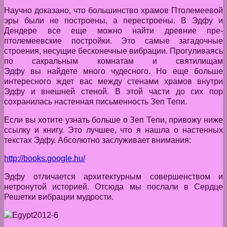
Научно доказано, что большинство храмов Птолемеевой
эры были не построены, а перестроены. В Эдфу и
Дендере все еще можно найти древние пре-
птолемеевские постройки. Это самые загадочные
строения, несущие бесконечные вибрации. Прогуливаясь
по сакральным комнатам и святилищам
Эдфу вы найдете много чудесного. Но еще больше
интересного ждет вас между стенами храмов внутри
Эдфу и внешней стеной. В этой части до сих пор
сохранилась настенная письменность Зеп Тепи.
Если вы хотите узнать больше о Зеп Тепи, привожу ниже
ссылку и книгу. Это лучшее, что я нашла о настенных
текстах Эдфу. Абсолютно заслуживает внимания:
http
://
books
.
google
.
hu
/
Эдфу отличается архитектурным совершенством и
нетронутой историей. Отсюда мы послали в Сердце
Решетки вибрации мудрости.