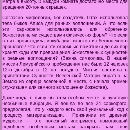
метра в высоту. В каждой комнате достаточно места для
вращения 20-тонных крышек.
Согласно мифологии, бог создатель Птах использовал
тела быков Аписа для ранних воплощений. А что если
эти саркофаги использовались для обретения
божественными существами физических форм? Что если
в них происходила инкубация гигантов из бесконечного
прошлого? Что если эти огромные памятники до сих пор
хранят коды для превращения божественных сущностей
в земные воплощения? (Важна символика. В нашей
миссии Лемурийского пробуждения нас было 12 человек
12го декабря в 12 по полудню. Миссия состояла в
приветствии Сущности Вселенской Матери обратно на
Землю из сердца вселенной в месте, с начала времен
служившем для земного воплощения божества).
Даже когда я пишу об этом особом месте, я чувствую
необычные вибрации. Я вошла во все 24 саркофага,
предполагая, что у каждого есть свой уникальный код к
процессу материализации. Признание их древней
мудрости — это полезный инструмент, помогающий
подобным особенным местам раскрыть нам свои