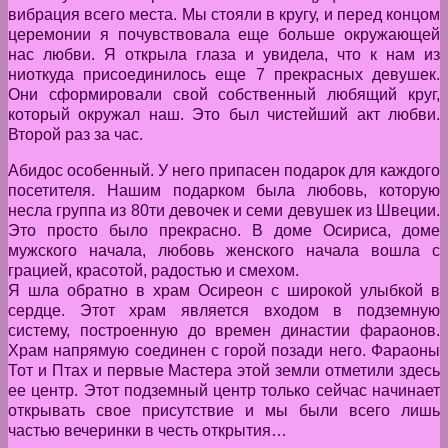
вибрация всего места. Мы стояли в кругу, и перед концом
церемонии я почувствовала еще больше окружающей
нас любви. Я открыла глаза и увидела, что к нам из
ниоткуда присоединилось еще 7 прекрасных девушек.
Они сформировали свой собственный любящий круг,
который окружал наш. Это был чистейший акт любви.
Второй раз за час.
Абидос особенный. У него припасен подарок для каждого
посетителя. Нашим подарком была любовь, которую
несла группа из 80ти девочек и семи девушек из Швеции.
Это просто было прекрасно. В доме Осириса, доме
мужского начала, любовь женского начала вошла с
грацией, красотой, радостью и смехом.
Я шла обратно в храм Осиреон с широкой улыбкой в
сердце. Этот храм является входом в подземную
систему, построенную до времен династии фараонов.
Храм напрямую соединен с горой позади него. Фараоны
Тот и Птах и первые Мастера этой земли отметили здесь
ее центр. Этот подземный центр только сейчас начинает
открывать свое присутствие и мы были всего лишь
частью вечеринки в честь открытия…