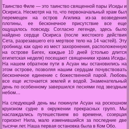
Таинство Филе — это таинство священной пары Исиды и
Осириса. Несмотря на то, что первоначальный храм был
перемещен на остров Агилика из-за возведения
плотины, ее бесконечное присутствие все еще
ощущалось повсюду. Согласно легенде, здесь было
найдено сердце Осириса (после жестокого действия
Сета, разрезавшего его мертвое тело на 14 частей). Эту
гробницу, как одно из мест захоронения, расположенную
на острове Бигех, каждые 10 дней (столько длится
египетская неделя) посещают священники храма Исиды.
На нашем обратном пути в Асуан мы остановились на
этом острове, позволяя нашим сердцам почувствовать
бесконечное единение с божественной парой. Любовь
все еще источается землей и водой. Знаменательный
день по особенному завершился песнями под звездным
небом…
На следующий день мы покинули Асуан на роскошном
круизном судне в окружении прекрасных групп. Мы
наслаждались путешествием во времени, созерцая
горизонт Нила, мало изменившийся за последние две
тысячи лет. Наша первая остановка была в Ком Обо.