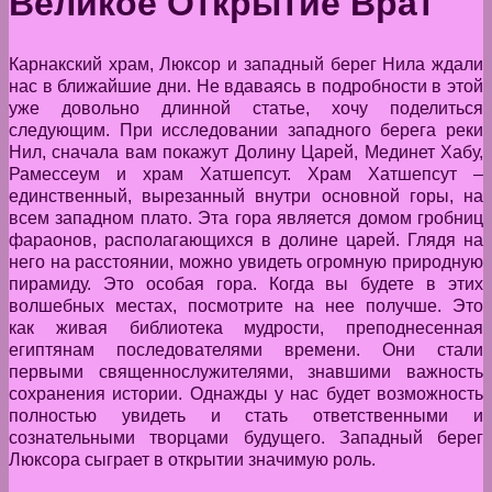
Великое Открытие Врат
Карнакский храм, Люксор и западный берег Нила ждали
нас в ближайшие дни. Не вдаваясь в подробности в этой
уже довольно длинной статье, хочу поделиться
следующим. При исследовании западного берега реки
Нил, сначала вам покажут Долину Царей, Мединет Хабу,
Рамессеум и храм Хатшепсут. Храм Хатшепсут –
единственный, вырезанный внутри основной горы, на
всем западном плато. Эта гора является домом гробниц
фараонов, располагающихся в долине царей. Глядя на
него на расстоянии, можно увидеть огромную природную
пирамиду. Это особая гора. Когда вы будете в этих
волшебных местах, посмотрите на нее получше. Это
как живая библиотека мудрости, преподнесенная
египтянам последователями времени. Они стали
первыми священнослужителями, знавшими важность
сохранения истории. Однажды у нас будет возможность
полностью увидеть и стать ответственными и
сознательными творцами будущего. Западный берег
Люксора сыграет в открытии значимую роль.