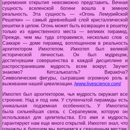
церемония открытия невозможно представить. Вечная
сущность вселенской богини вошла в земную
реальность. Эта сущность — «Огонь Лемурийской
Решетки» — самый древнейший слой кристаллической
решетки в целом. Огонь может быть возвращен в решетку
только из единственного места — великих пирамид.
Прежде, чем мы туда отправимся, несколько слов о
Саккаре — доме пирамид, воплощенном в реальность
архитектором Имхотепом. Имхотеп был великой
исторической личностью. Он был мудрецом,
достигнувшим совершенства в каждой дисциплине и
распространившим мудрость всем вокруг. Звучит
знакомо? Кетсалькоатль? Вирако́ча?
Символические фигуры, сыгравшие огромную роль в
выживании нашей цивилизации.
/www.livescience.com/
Имхотеп был архитектором, чья мудрость окружает все
строение. Над и под ним. У ступенчатой пирамиды есть
уникальная подземная особенность. У Имхотепа
была сильнейшая связь с Серапеумом, которую он
использовал для целительства. Его имя и мудрость
гарантируют нам еще много открытий. Имхотеп знал, что
однажды в будущем мы вернемся к священным местам,