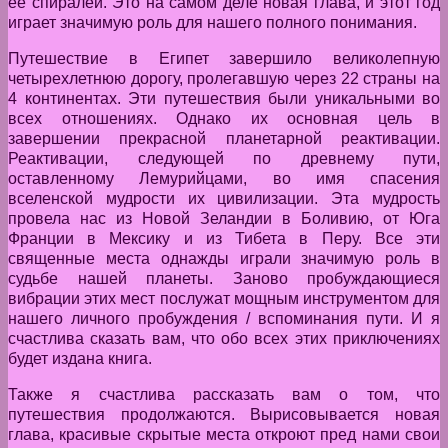
ее спиралей. Это на самом деле новая глава, и этот год
играет значимую роль для нашего полного понимания.
Путешествие в Египет завершило великолепную
четырехлетнюю дорогу, пролегавшую через 22 страны на
4 континентах. Эти путешествия были уникальными во
всех отношениях. Однако их основная цель в
завершении прекрасной планетарной реактивации.
Реактивации, следующей по древнему пути,
оставленному Лемурийцами, во имя спасения
вселенской мудрости их цивилизации. Эта мудрость
провела нас из Новой Зеландии в Боливию, от Юга
Франции в Мексику и из Тибета в Перу. Все эти
священные места однажды играли значимую роль в
судьбе нашей планеты. Заново пробуждающиеся
вибрации этих мест послужат мощным инструментом для
нашего личного пробуждения / вспоминания пути. И я
счастлива сказать вам, что обо всех этих приключениях
будет издана книга.
Также я счастлива рассказать вам о том, что
путешествия продолжаются. Вырисовывается новая
глава, красивые скрытые места откроют пред нами свои