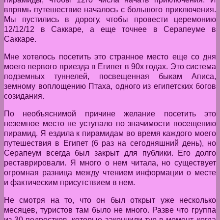
впрямь путешествие началось с большого приключения.
Мы пустились в дорогу, чтобы провести церемонию
12/12/12 в Саккаре, а еще точнее в Серапеуме в
Саккаре.
Мне хотелось посетить это странное место еще со дня
моего первого приезда в Египет в 90х годах. Это система
подземных туннелей, посвещенная быкам Аписа,
земному воплощению Птаха, одного из египетских богов
созидания.
По необъяснимой причине желание посетить это
неземное место не уступало по значимости посещению
пирамид. Я ездила к пирамидам во время каждого моего
путешествия в Египет (6 раз на сегодняшний день), но
Серапеум всегда был закрыт для публики. Его долго
реставрировали. Я много о нем читала, но существует
огромная разница между чтением информации о месте
и фактическим присутствием в нем.
Не смотря на то, что он был открыт уже несколько
месяцев, туристов там было не много. Разве что группа
из 30 подростков, которые закончили тур в момент, когда