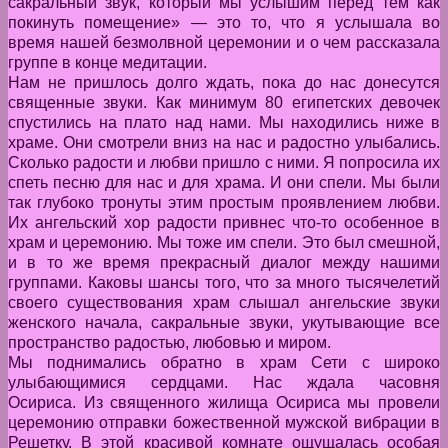
сакральный звук, который мы услышим перед тем как
покинуть помещение» — это то, что я услышала во
время нашей безмолвной церемонии и о чем рассказала
группе в конце медитации.
Нам не пришлось долго ждать, пока до нас донесутся
священные звуки. Как минимум 80 египетских девочек
спустились на плато над нами. Мы находились ниже в
храме. Они смотрели вниз на нас и радостно улыбались.
Сколько радости и любви пришло с ними. Я попросила их
спеть песню для нас и для храма. И они спели. Мы были
так глубоко тронуты этим простым проявлением любви.
Их ангельский хор радости привнес что-то особенное в
храм и церемонию. Мы тоже им спели. Это был смешной,
и в то же время прекрасный диалог между нашими
группами. Каковы шансы того, что за много тысячелетий
своего существования храм слышал ангельские звуки
женского начала, сакральные звуки, укутывающие все
пространство радостью, любовью и миром.
Мы поднимались обратно в храм Сети с широко
улыбающимися сердцами. Нас ждала часовня
Осириса. Из священного жилища Осириса мы провели
церемонию отправки божественной мужской вибрации в
Решетку. В этой красивой комнате ощущалась особая