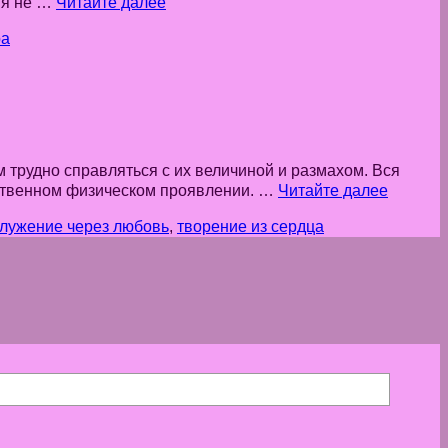
ия не …
Читайте далее
ра
 трудно справляться с их величиной и размахом. Вся
бственном физическом проявлении. …
Читайте далее
лужение через любовь
,
творение из сердца