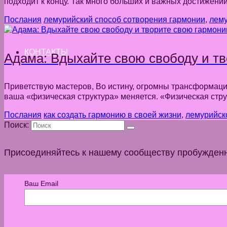
подходит к концу. Так много больших и важных достижени
Послания
лемурийский способ сотворения гармонии
,
лему
КОНТАКТЫ
Адама: Вдыхайте свою свободу и т
Приветствую мастеров, Во истину, огромны трансформации,
ваша «физическая структура» меняется. «Физическая стр
Послания
как создать гармонию в своей жизни
,
лемурийск
Поиск:
Присоединяйтесь к нашему сообществу пробужден
Ваш Email