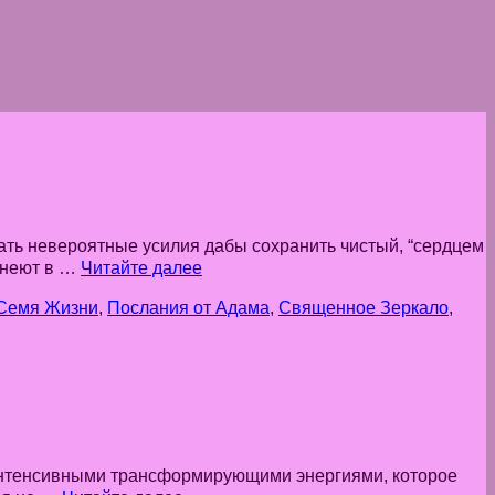
гать невероятные усилия дабы сохранить чистый, “сердцем
днеют в …
Читайте далее
Семя Жизни
,
Послания от Адама
,
Священное Зеркало
,
е интенсивными трансформирующими энергиями, которое