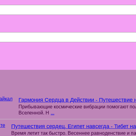
Гармония Сердца в Действии - Путешествие 
Прибывающие космические вибрации помогают пол
Вселенной. Н
...
Путешествия сердец. Египет навсегда - Тибет на
Время летит так быстро. Весеннее равноденствие и па