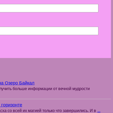
на Озеро Байкал
учить больше информации от вечной мудрости
 горизонте
сха со всей их магией только что завершились. И в
...