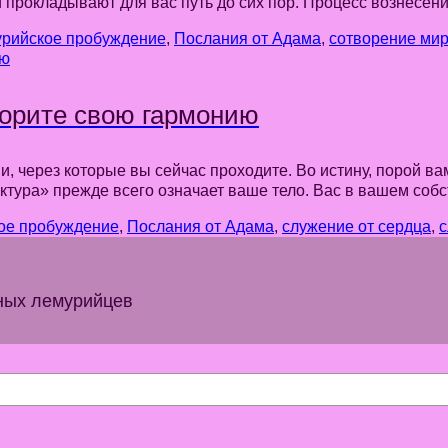
й прокладывают для вас путь до сих пор. Процесс вознесен
рийское пробуждение
,
Послания от Адама
,
сотворение ми
ворите свою гармонию
 через которые вы сейчас проходите. Во истину, порой вам
уктура» прежде всего означает ваше тело. Вас в вашем со
ое пробуждение
,
Послания от Адама
,
служение от сердца
,
с
ных лемурийцев