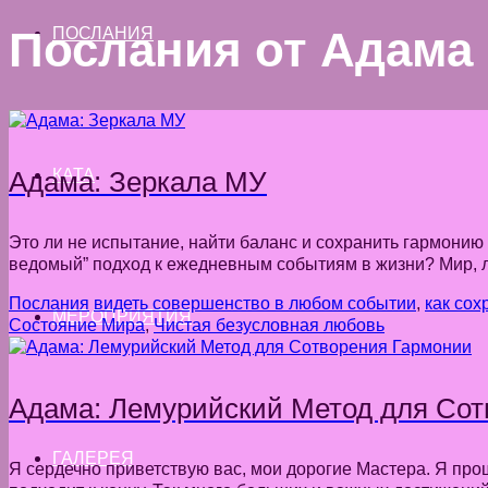
Послания от Адама
ПОСЛАНИЯ
Адама: Зеркала МУ
КАТА
Это ли не испытание, найти баланс и сохранить гармонию
ведомый” подход к ежедневным событиям в жизни? Мир, л
Послания
видеть совершенство в любом событии
,
как сох
МЕРОПРИЯТИЯ
Состояние Мира
,
Чистая безусловная любовь
Адама: Лемурийский Метод для Сот
ГАЛЕРЕЯ
Я сердечно приветствую вас, мои дорогие Мастера. Я пр