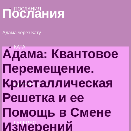
Послания
ПОСЛАНИЯ
Адама через Кату
КАТА
Адама: Квантовое
Перемещение.
Кристаллическая
МЕРОПРИЯТИЯ
Решетка и ее
Помощь в Смене
Измерений
ГАЛЕРЕЯ