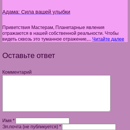
Адама: Сила вашей улыбки
Приветствия Мастерам, Планетарные явления
отражаются в нашей собственной реальности. Чтобы
видеть сквозь это туманное отражение,...
Читайте далее
Оставьте ответ
Комментарий
Имя
*
Эл.почта (не публикуется)
*