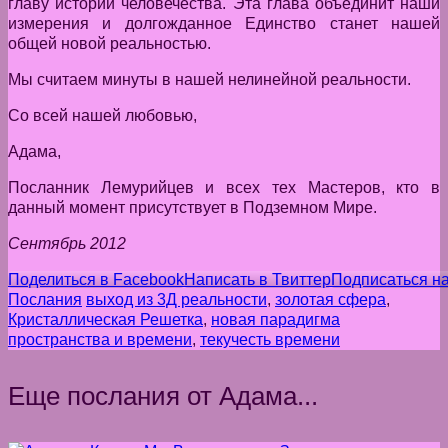
главу истории человечества. Эта глава объединит наши
измерения и долгожданное Единство станет нашей
общей новой реальностью.
Мы считаем минуты в нашей нелинейной реальности.
Со всей нашей любовью,
Адама,
Посланник Лемурийцев и всех тех Мастеров, кто в
данный момент присутствует в Подземном Мире.
Сентябрь 2012
Поделиться в Facebook
Написать в Твиттер
Подписаться н
Послания
выход из 3Д реальности
,
золотая сфера
,
Кристаллическая Решетка
,
новая парадигма
пространства и времени
,
текучесть времени
Еще послания от Адама...