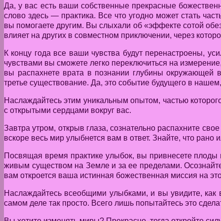
Да, у вас есть ваши собственные прекрасные божественн
слово здесь — практика. Все что угодно может стать час
вы помогаете другим. Вы слыхали об «эффекте сотой обез
влияет на других в совместном приключении, через которо
К концу года все ваши чувства будут перенастроены, ус
чувствами вы сможете легко переключиться на измерение,
вы распахнете врата в познании глубины окружающей ва
третье существование. Да, это событие будущего в нашем,
Наслаждайтесь этим уникальным опытом, частью которого
с открытыми сердцами вокруг вас.
Завтра утром, открыв глаза, сознательно распахните свое
вскоре весь мир улыбнется вам в ответ. Знайте, что рано
Посвящая время практике улыбок, вы привнесете плоды в
живым существом на Земле и за ее пределами. Осознайте 
вам откроется ваша истинная божественная миссия на эт
Наслаждайтесь всеобщими улыбками, и вы увидите, как в
самом деле так просто. Всего лишь попытайтесь это сдела
Вы хотите изменять миры? Прекрасно, тогда откройте сил