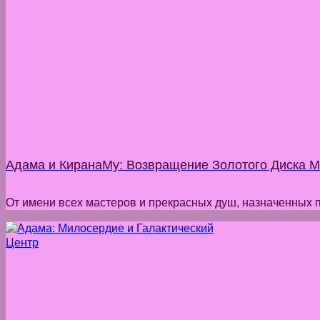
Адама и КиранаМу: Возвращение Золотого Диска 
От имени всех мастеров и прекрасных душ, назначенных