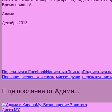
Время пришло!
Адама.
Декабрь 2013.
Поделиться в Facebook
Написать в Твиттер
Подписаться н
Послания
вселенская связь
,
миссия души
,
переключение 
Еще послания от Адама...