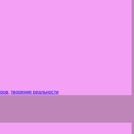
еров
,
творение реальности