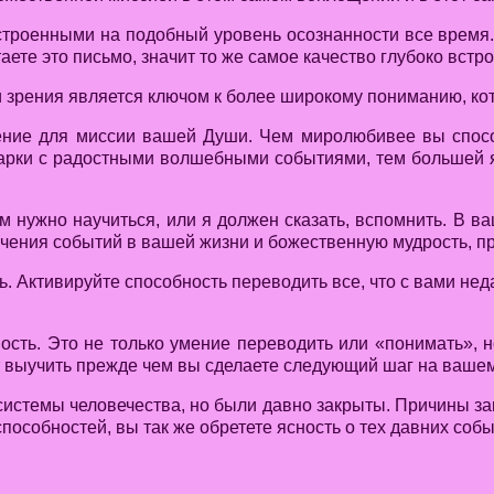
троенными на подобный уровень осознанности все время.
аете это письмо, значит то же самое качество глубоко вст
и зрения является ключом к более широкому пониманию, кот
ение для миссии вашей Души. Чем миролюбивее вы спо
одарки с радостными волшебными событиями, тем большей я
 нужно научиться, или я должен сказать, вспомнить. В 
начения событий в вашей жизни и божественную мудрость, 
Активируйте способность переводить все, что с вами неда
сть. Это не только умение переводить или «понимать», но
ет выучить прежде чем вы сделаете следующий шаг на ваше
стемы человечества, но были давно закрыты. Причины зак
особностей, вы так же обретете ясность о тех давних собы