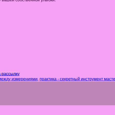
а рассылку
между измерениями
,
практика - секретный инструмент маст