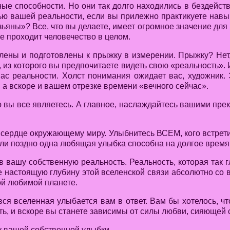
ые способности. Но они так долго находились в бездейст
тью вашей реальности, если вы прилежно практикуете навы
ьяны»? Все, что вы делаете, имеет огромное значение для 
е проходит человечество в целом.
илены и подготовлены к прыжку в измерении. Прыжку? Не
 из которого вы предпочитаете видеть свою «реальность». 
с реальности. Холст понимания ожидает вас, художник.
 а вскоре и вашем отрезке времени «вечного сейчас».
 вы все являетесь. А главное, наслаждайтесь вашими пре
 сердце окружающему миру. Улыбнитесь ВСЕМ, кого встретит
 или поздно одна любящая улыбка способна на долгое время
 вашу собственную реальность. Реальность, которая так
настоящую глубину этой вселенской связи абсолютно со все
ой любимой планете.
ся вселенная улыбается вам в ответ. Вам бы хотелось, ч
ть, и вскоре вы станете зависимы от силы любви, сияющей 
у вашей собственной улыбки.