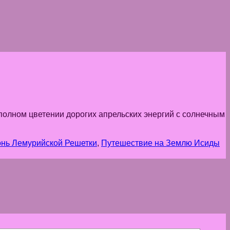
 полном цветении дорогих апрельских энергий с солнечным
онь Лемурийской Решетки
,
Путешествие на Землю Исиды