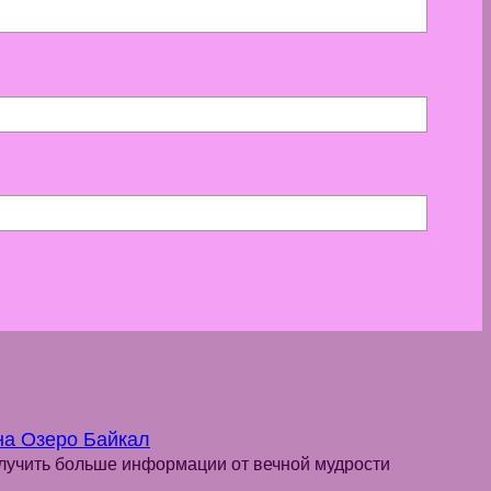
на Озеро Байкал
учить больше информации от вечной мудрости