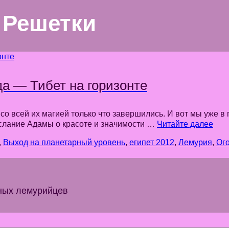
 Решетки
да — Тибет на горизонте
со всей их магией только что завершились. И вот мы уже в
слание Адамы о красоте и значимости …
Читайте далее
,
Выход на планетарный уровень
,
египет 2012
,
Лемурия
,
Ог
ных лемурийцев