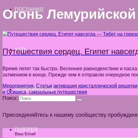
Огонь Лемурийской
ПОСЛАНИЯ
Путешествия сердец. Египет навсег
КАТА
Время летит так быстро. Весеннее равноденствие и пасха 
затмением в конце. Прежде чем я отправлю очередное по
Мероприятия
,
Статьи
активация кристаллической решетки
МЕРОПРИЯТИЯ
и Осириса
,
сакральные путешествия
Поиск:
Присоединяйтесь к нашему сообществу пробужден
ГАЛЕРЕЯ
Ваш Email