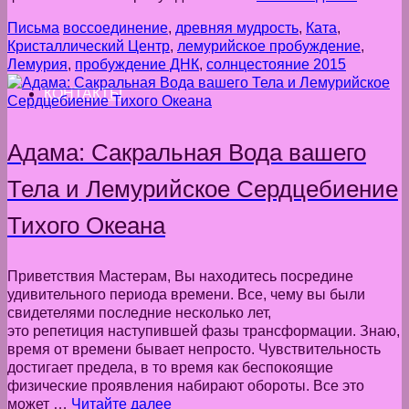
Письма
воссоединение
,
древняя мудрость
,
Ката
,
Кристаллический Центр
,
лемурийское пробуждение
,
Лемурия
,
пробуждение ДНК
,
солнцестояние 2015
КОНТАКТЫ
Адама: Сакральная Вода вашего
Тела и Лемурийское Сердцебиение
Тихого Океана
Приветствия Мастерам, Вы находитесь посредине
удивительного периода времени. Все, чему вы были
свидетелями последние несколько лет,
это репетиция наступившей фазы трансформации. Знаю,
время от времени бывает непросто. Чувствительность
достигает предела, в то время как беспокоящие
физические проявления набирают обороты. Все это
может …
Читайте далее