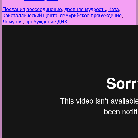
Послания
воссоединение
,
древняя мудрость
,
Ката
,
Кристаллический Центр
,
лемурийское пробуждение
,
Лемурия
,
пробуждение ДНК